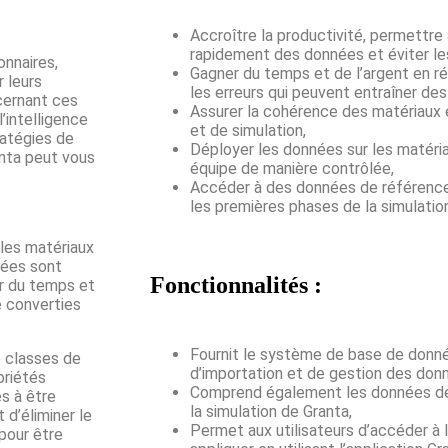
Accroître la productivité, permettre
rapidement des données et éviter le
onnaires,
Gagner du temps et de l’argent en ré
 leurs
les erreurs qui peuvent entraîner des
cernant ces
Assurer la cohérence des matériaux 
’intelligence
et de simulation,
ratégies de
Déployer les données sur les matéri
nta peut vous
équipe de manière contrôlée,
Accéder à des données de références
les premières phases de la simulatio
les matériaux
nées sont
Fonctionnalités :
er du temps et
e converties
Fournit le système de base de donnée
e classes de
d’importation et de gestion des don
priétés
Comprend également les données de
s à être
la simulation de Granta,
 d’éliminer le
Permet aux utilisateurs d’accéder à 
pour être