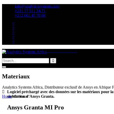
info@analyticssystems.com
+221 77 511 34 71
+212 661 45 70 60​
Devenir Partenaire
Search
Materiaux
Analytics Systems Africa, Distributeur exclusif de Ansys en Afrique
Logiciel préchargé avec des données sur les matériaux pour la 
Home
Materiaux
simulation d’Ansys Granta.
Ansys Granta MI Pro