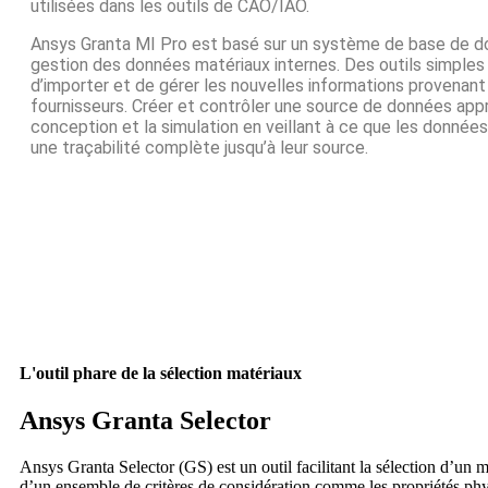
utilisées dans les outils de CAO/IAO.
Ansys Granta MI Pro est basé sur un système de base de d
gestion des données matériaux internes. Des outils simple
d’importer et de gérer les nouvelles informations provenant
fournisseurs. Créer et contrôler une source de données app
conception et la simulation en veillant à ce que les donnée
une traçabilité complète jusqu’à leur source.
L'outil phare de la sélection matériaux
Ansys Granta Selector
Ansys Granta Selector (GS) est un outil facilitant la sélection d’un m
d’un ensemble de critères de considération comme les propriétés ph