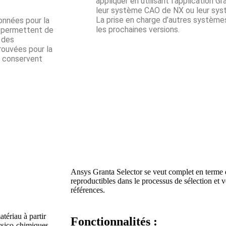
appliquer en utilisant l’application 
leur système CAO de NX ou leur sy
La prise en charge d’autres système
onnées pour la
les prochaines versions.
s permettent de
 des
rouvées pour la
s conservent
Ansys Granta Selector se veut complet en terme 
reproductibles dans le processus de sélection et v
références.
atériau à partir
Fonctionnalités :
ysico-chimiques,