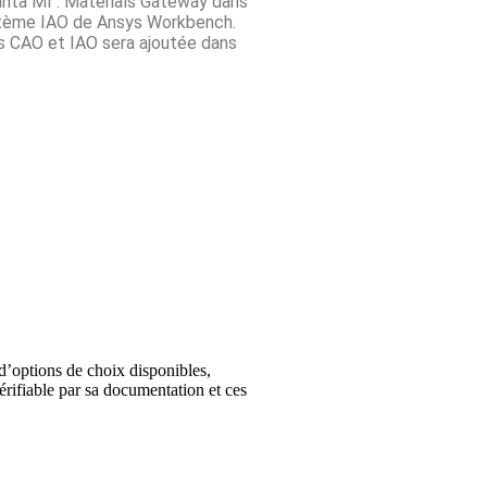
Granta MI : Materials Gateway dans
stème IAO de Ansys Workbench.
s CAO et IAO sera ajoutée dans
d’options de choix disponibles,
érifiable par sa documentation et ces