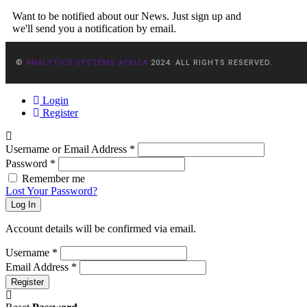
Want to be notified about our News. Just sign up and
we'll send you a notification by email.
©
ANALYTICS SYSTEMS AFRICA
2024. ALL RIGHTS RESERVED.
Login
Register
Username or Email Address
*
Password
*
Remember me
Lost Your Password?
Log In
Account details will be confirmed via email.
Username
*
Email Address
*
Register