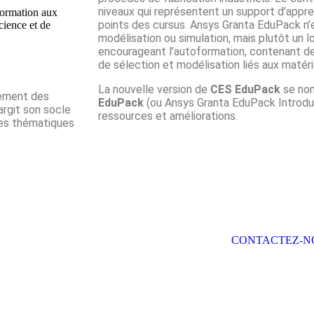
niveaux qui représentent un support d’appr
formation aux
points des cursus. Ansys Granta EduPack n’e
cience et de
modélisation ou simulation, mais plutôt un 
encourageant l’autoformation, contenant des
de sélection et modélisation liés aux matér
La nouvelle version de
CES EduPack
se no
nement des
EduPack
(ou Ansys Granta EduPack Introdu
argit son socle
ressources et améliorations.
des thématiques
.
IRE POUR VOUS.
CONTACTEZ-N