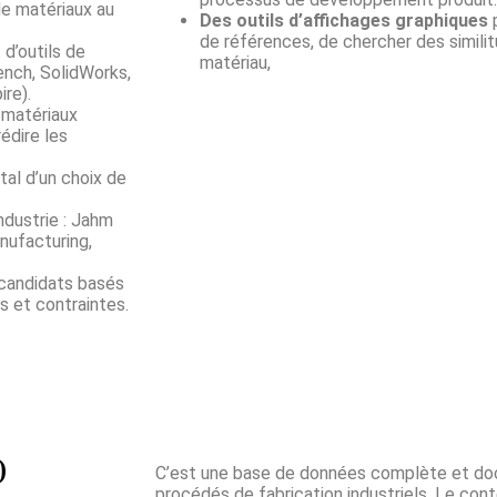
de matériaux au
Des outils d’affichages graphiques
de références, de chercher des similitu
d’outils de
matériau,
nch, SolidWorks,
ire).
 matériaux
édire les
al d’un choix de
ndustrie : Jahm
nufacturing,
candidats basés
s et contraintes.
)
C’est une base de données complète et doc
procédés de fabrication industriels. Le con