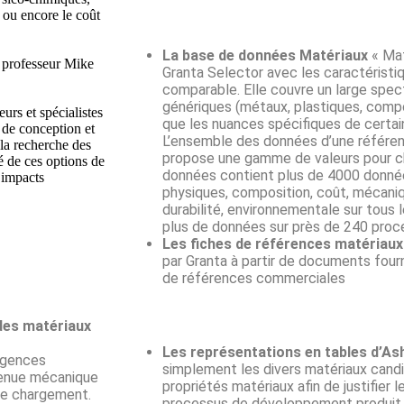
 ou encore le coût
La base de données Matériaux
« Mat
e professeur Mike
Granta Selector avec les caractéristi
comparable. Elle couvre un large spec
génériques (métaux, plastiques, compo
urs et spécialistes
que les nuances spécifiques de certai
 de conception et
L’ensemble des données d’une référenc
la recherche des
propose une gamme de valeurs pour c
é de ces options de
données contient plus de 4000 donnée
 impacts
physiques, composition, coût, mécaniq
durabilité, environnementale sur tous
plus de données sur près de 240 proce
Les fiches de références matériaux
par Granta à partir de documents four
de références commerciales
des matériaux
Les représentations en tables d’As
xigences
simplement les divers matériaux cand
 tenue mécanique
propriétés matériaux afin de justifier l
de chargement.
processus de développement produit.